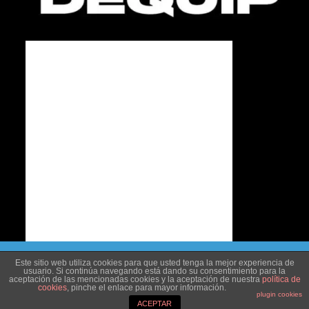
¡Visita nuestras tiendas en Palencia y Aguilar de Campoo
Este sitio web utiliza cookies para que usted tenga la mejor experiencia de
usuario. Si continúa navegando está dando su consentimiento para la
y descubre nuestras ofertas!
aceptación de las mencionadas cookies y la aceptación de nuestra
política de
cookies
, pinche el enlace para mayor información.
Dismiss
plugin cookies
ACEPTAR