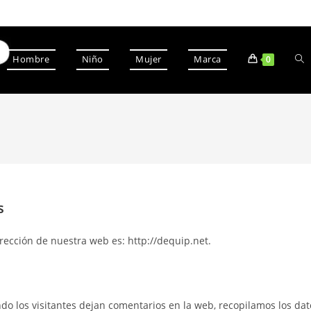
Hombre
Niño
Mujer
Marca
0
s
irección de nuestra web es: http://dequip.net.
do los visitantes dejan comentarios en la web, recopilamos los dat