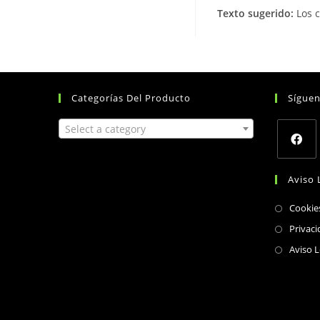
Texto sugerido:
Los 
Categorías Del Producto
Sígue
Select a category
Opens
Aviso 
in
a
Cookie
new
Privaci
tab
Aviso L