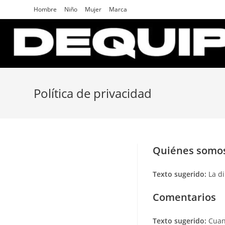
Skip
Hombre
Niño
Mujer
Marca
to
content
Política de privacidad
Quiénes somo
Texto sugerido:
La d
Comentarios
Texto sugerido:
Cuan