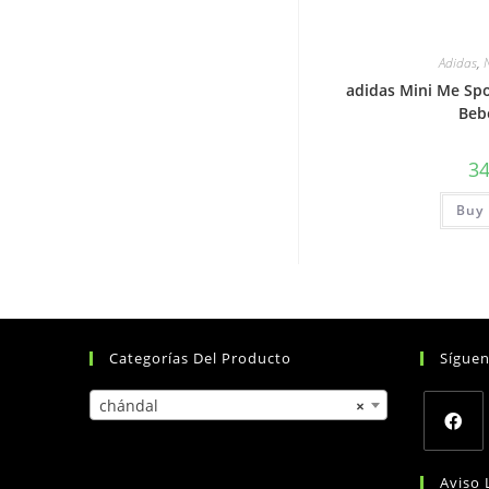
Adidas
,
adidas Mini Me Spo
Beb
3
Buy 
Categorías Del Producto
Sígue
chándal
×
Opens
Aviso 