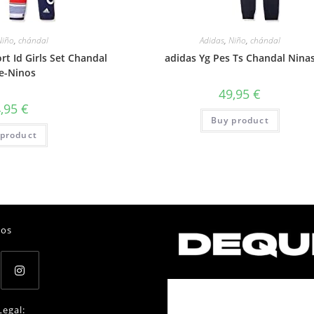
Niño
,
chándal
Adidas
,
Niño
,
chándal
rt Id Girls Set Chandal
adidas Yg Pes Ts Chandal Nina
e-Ninos
49,95
€
4,95
€
Buy product
product
nos
Opens
Legal: