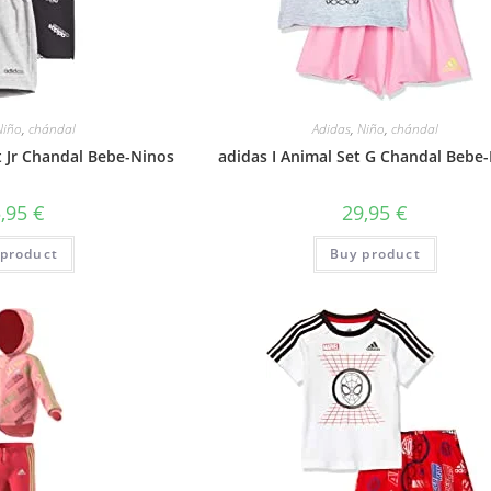
Niño
,
chándal
Adidas
,
Niño
,
chándal
t Jr Chandal Bebe-Ninos
adidas I Animal Set G Chandal Bebe
5,95
€
29,95
€
product
Buy product