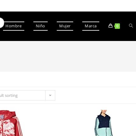
Hombre
Niño
Mujer
Marca
0
lt sorting