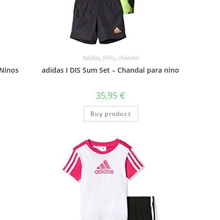
Adidas
,
Niño
,
chándal
-Ninos
adidas I DIS Sum Set – Chandal para nino
35,95
€
Buy product