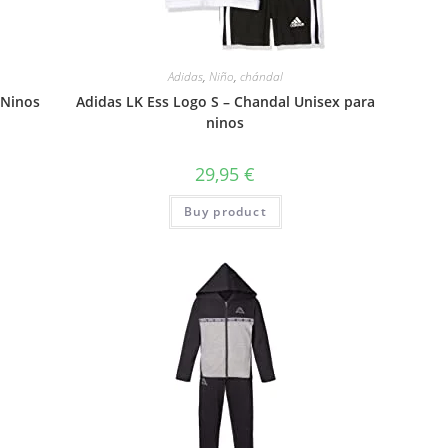
Adidas
,
Niño
,
chándal
-Ninos
Adidas LK Ess Logo S – Chandal Unisex para
ninos
29,95
€
Buy product