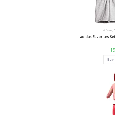
Adidas
,
adidas Favorites Se
1
Buy 