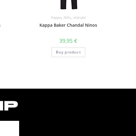
Kappa
,
Niño
,
chándal
s
Kappa Baker Chandal Ninos
39,95
€
Buy product