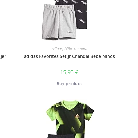
Adidas
,
Niño
,
chándal
jer
adidas Favorites Set Jr Chandal Bebe-Ninos
15,95
€
Buy product