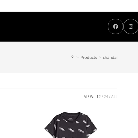
>
Products
>
chándal
VIEW:
12
24
ALL