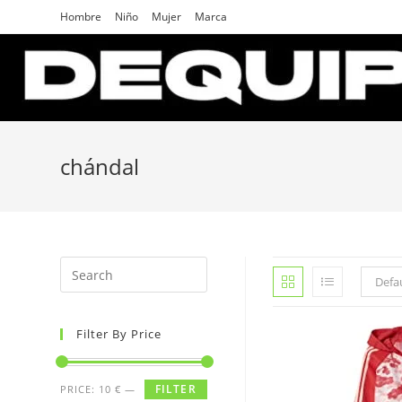
Skip
Hombre
Niño
Mujer
Marca
to
content
chándal
Search
Defau
for:
Filter By Price
FILTER
PRICE:
10 €
—