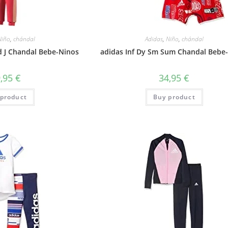
Niño
,
chándal
Adidas
,
Niño
,
chándal
Hd J Chandal Bebe-Ninos
adidas Inf Dy Sm Sum Chandal Bebe
9,95
€
34,95
€
product
Buy product