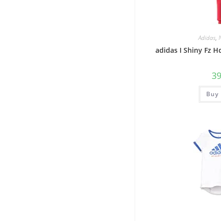
Adidas
,
adidas I Shiny Fz 
3
Buy 