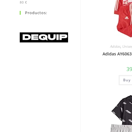
80 €
Productos:
Adidas
,
Unise
Adidas AY6063 
3
Buy 