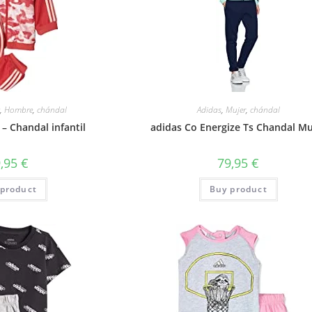
x
,
Hombre
,
chándal
Adidas
,
Mujer
,
chándal
– Chandal infantil
adidas Co Energize Ts Chandal Mu
9,95
€
79,95
€
product
Buy product