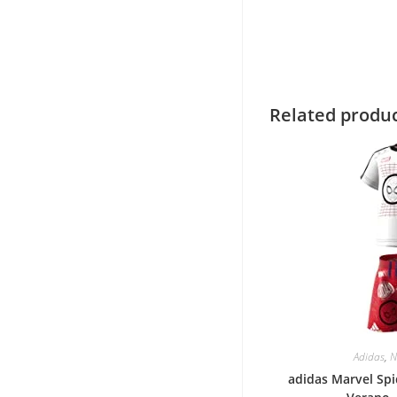
Related produ
Adidas
,
N
adidas Marvel Sp