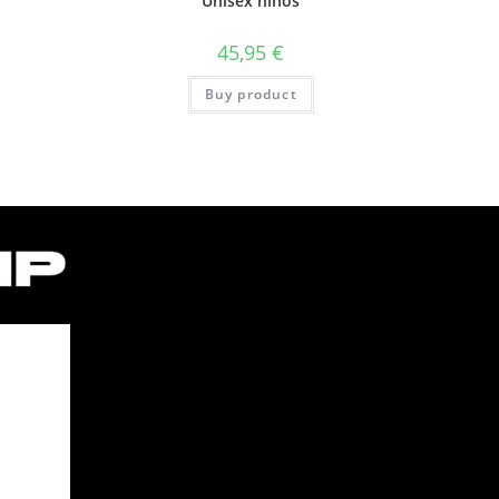
Unisex ninos
45,95
€
Buy product