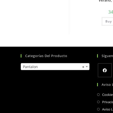
Verano,
3
Buy 
Categorías Del Producto
Sígue
Pantalon
×
Opens
Aviso 
in
a
Cookie
new
Privaci
tab
Aviso L