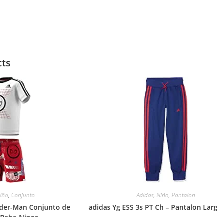
cts
iño
,
Conjunto
Adidas
,
Niño
,
Pantalon
ider-Man Conjunto de
adidas Yg ESS 3s PT Ch – Pantalon Lar