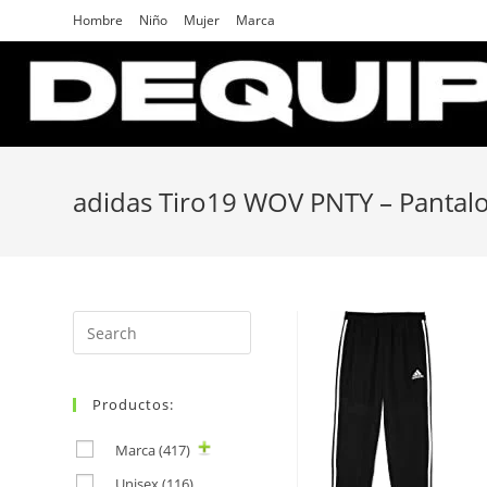
Skip
Hombre
Niño
Mujer
Marca
to
content
adidas Tiro19 WOV PNTY – Pantal
Search
for:
Productos:
Marca
(417)
Unisex
(116)