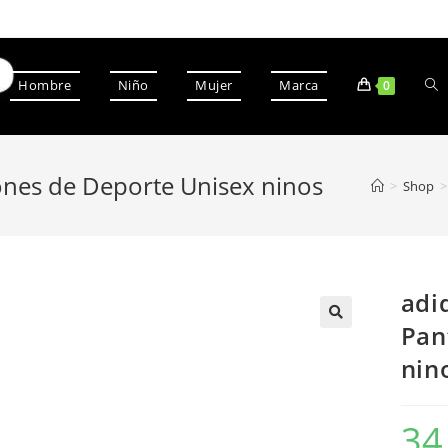
Hombre
Niño
Mujer
Marca
0
ones de Deporte Unisex ninos
>
Shop
>
adi
Pan
nin
34