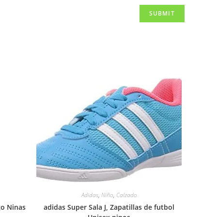
Adidas
,
Niño
,
Calzado
go Ninas
adidas Super Sala J, Zapatillas de futbol