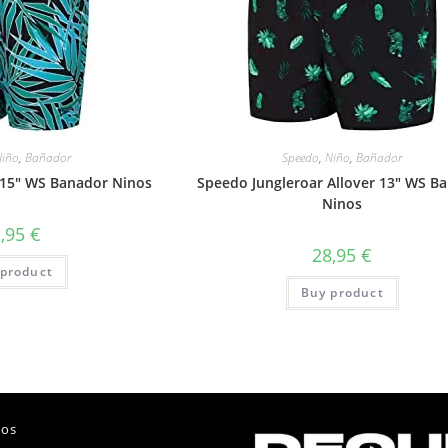
Niño
,
Bañador
Speedo
,
Niño
,
Bañador
 15″ WS Banador Ninos
Speedo Jungleroar Allover 13″ WS B
Ninos
1,95
€
28,95
€
product
Buy product
nos