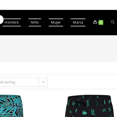
Hombre
Niño
Mujer
Marca
0
lt sorting