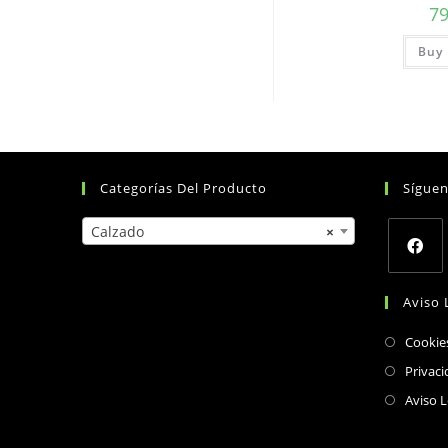
7
Buy 
Categorías Del Producto
Sígue
Calzado
×
Opens
Aviso 
in
a
Cookie
new
Privaci
tab
Aviso L