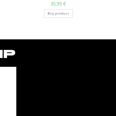
35,95
€
Buy product