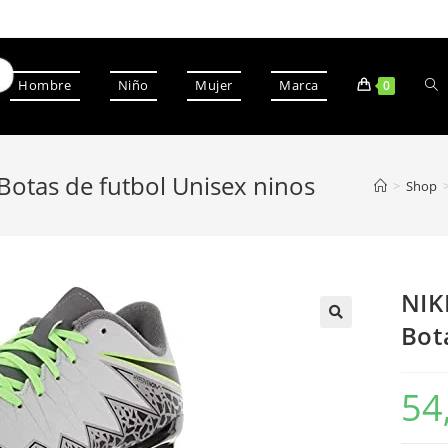
Hombre
Niño
Mujer
Marca
0
Botas de futbol Unisex ninos
>
Shop
NIK
Bot
54