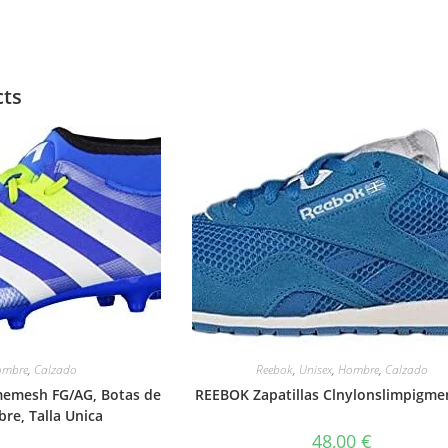
cts
ombre
,
Calzado
Reebok
,
Unisex
,
Hombre
,
Calzado
imemesh FG/AG, Botas de
REEBOK Zapatillas Clnylonslimpigm
re, Talla Unica
48,00
€