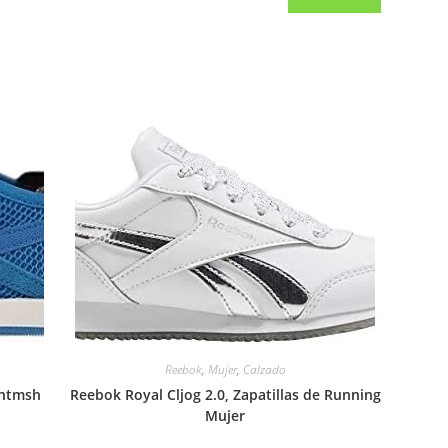
Reebok
,
Mujer
,
Calzado
entmsh
Reebok Royal Cljog 2.0, Zapatillas de Running
Mujer