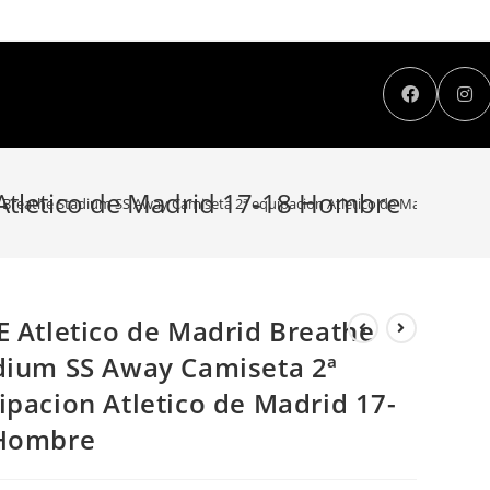
 Atletico de Madrid 17-18 Hombre
d Breathe Stadium SS Away Camiseta 2ª equipacion Atletico de Madrid 17-1
E Atletico de Madrid Breathe
dium SS Away Camiseta 2ª
ipacion Atletico de Madrid 17-
Hombre