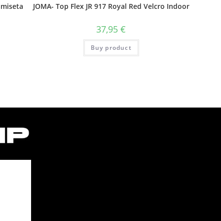
amiseta
JOMA- Top Flex JR 917 Royal Red Velcro Indoor
37,95
€
Buy product