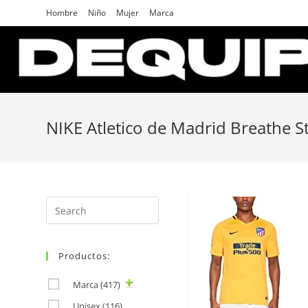
Skip
Hombre
Niño
Mujer
Marca
to
content
NIKE Atletico de Madrid Breathe 
Search
for:
Productos:
Marca
(417)
Unisex
(116)