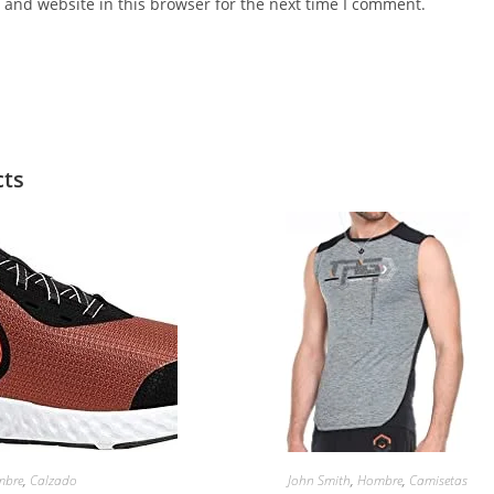
 and website in this browser for the next time I comment.
cts
mbre
,
Calzado
John Smith
,
Hombre
,
Camisetas