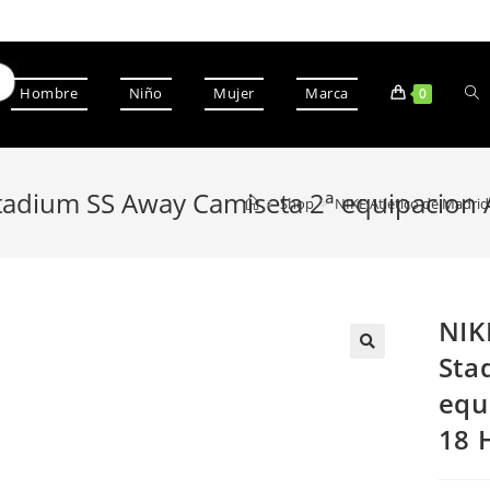
Hombre
Niño
Mujer
Marca
0
Stadium SS Away Camiseta 2ª equipacion
>
Shop
>
NIKE Atletico de Madri
NIK
Sta
equ
18 