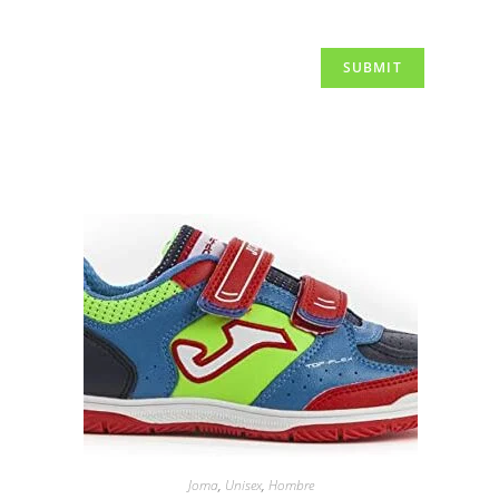
Joma
,
Unisex
,
Hombre