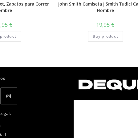
xt, Zapatos para Correr
John Smith Camiseta J.Smith Tudici C
ombre
Hombre
4,95
€
19,95
€
product
Buy product
nos
Opens
Legal:
in
a
Opens
s
new
in
Opens
dad