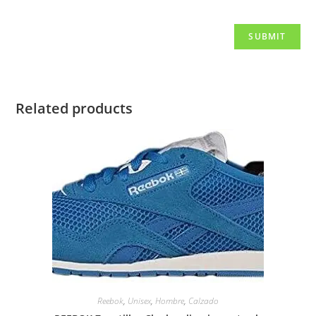
Related products
Reebok
,
Unisex
,
Hombre
,
Calzado