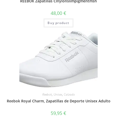
REEBOK Zapatillas Clnylonslimpigmentmsh
48,00
€
Buy product
Reebok
,
Unisex
,
Calzado
Reebok Royal Charm, Zapatillas de Deporte Unisex Adulto
59,95
€