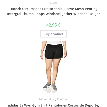
Mujer
Dare2b Circumspec’t Detachable Sleeve Mesh Venting
Intergral Thumb Loops Windshell Jacket Windshell Mujer
42,95
€
Buy product
Adidas
,
Mujer
,
Pantalon
adidas 3s Wvn Gym Shrt Pantalones Cortos de Deporte,