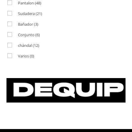
Pantalon
(48)
Sudadera
(21)
Bañador
(3)
Conjunto
(6)
chándal
(12)
Varios
(0)