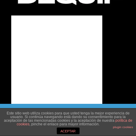
¡Visita nuestras tiendas en Palencia y Aguilar de Campoo
Este sitio web utiliza cookies para que usted tenga la mejor experiencia de
usuario. Si continúa navegando está dando su consentimiento para la
y descubre nuestras ofertas!
aceptación de las mencionadas cookies y la aceptación de nuestra
política de
cookies
, pinche el enlace para mayor información.
Dismiss
plugin cookies
ACEPTAR