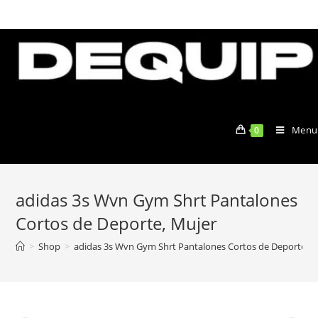
Skip
to
content
Menu
0
adidas 3s Wvn Gym Shrt Pantalones
Cortos de Deporte, Mujer
>
Shop
>
adidas 3s Wvn Gym Shrt Pantalones Cortos de Deporte, M