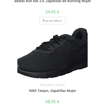
adidas Run 60s 2.0, Zapatillas de Running Mujer
54,95
€
Buy product
Nike
,
Mujer
,
Calzado
NIKE Tanjun, Zapatillas Mujer
68,95
€