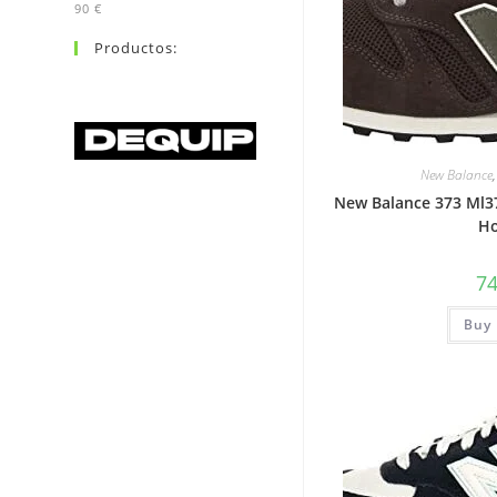
90 €
Productos:
New Balance
New Balance 373 Ml3
H
7
Buy 