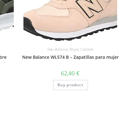
New Balance
,
Mujer
,
Calzado
bre
New Balance WL574 B – Zapatillas para mujer
62,40
€
Buy product