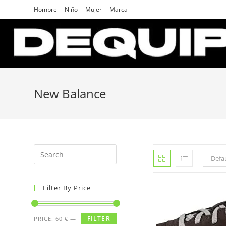
Skip
Hombre
Niño
Mujer
Marca
to
content
New Balance
Search
Defau
for:
Filter By Price
FILTER
PRICE:
60 €
—