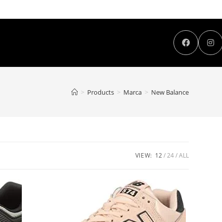
>
Products
>
Marca
>
New Balance
VIEW:
12
24
ALL