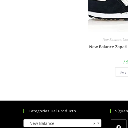
New Balance
,
Uni
New Balance Zapati
7
Buy 
Categorías Del Producto
Sígue
New Balance
×