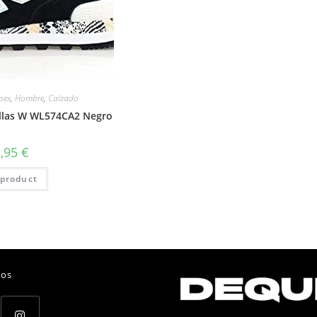
sex
,
Hombre
,
Calzado
llas W WL574CA2 Negro
8,95
€
product
nos