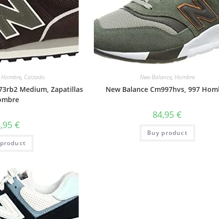
,
Hombre
,
Calzado
New Balance
,
Hombre
73rb2 Medium, Zapatillas
New Balance Cm997hvs, 997 Hom
ombre
84,95
€
4,95
€
Buy product
product