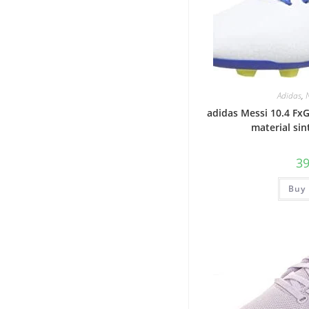
Adidas
,
adidas Messi 10.4 FxG
material sin
3
Buy 