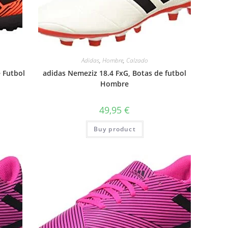
Adidas
,
Hombre
,
Calzado
e Futbol
adidas Nemeziz 18.4 FxG, Botas de futbol
Hombre
49,95
€
Buy product