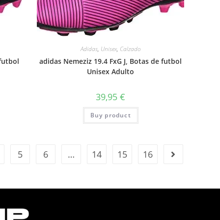
Adidas
,
Unisex
,
Calzado
futbol
adidas Nemeziz 19.4 FxG J, Botas de futbol
Unisex Adulto
39,95
€
Buy product
5
6
…
14
15
16