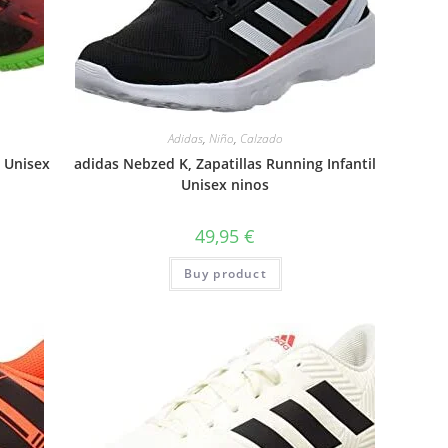
Adidas
,
Niño
,
Calzado
l Unisex
adidas Nebzed K, Zapatillas Running Infantil
Unisex ninos
49,95
€
Buy product