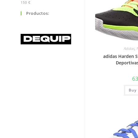
150 €
Productos:
Adidas
,
adidas Harden St
Deportiva
6
Buy 