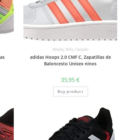
Adidas
,
Niño
,
Calzado
las
adidas Hoops 2.0 CMF C, Zapatillas de
Baloncesto Unisex ninos
35,95
€
Buy product