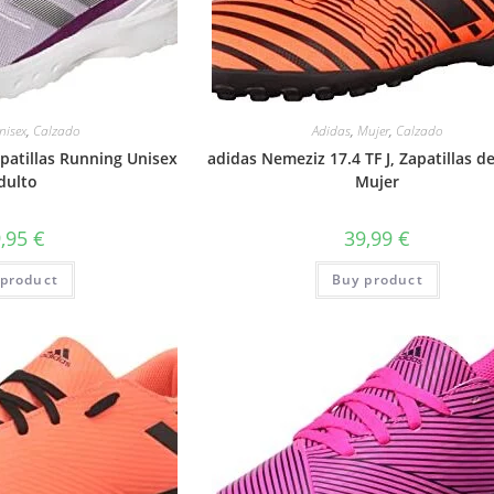
nisex
,
Calzado
Adidas
,
Mujer
,
Calzado
patillas Running Unisex
adidas Nemeziz 17.4 TF J, Zapatillas d
dulto
Mujer
9,95
€
39,99
€
product
Buy product