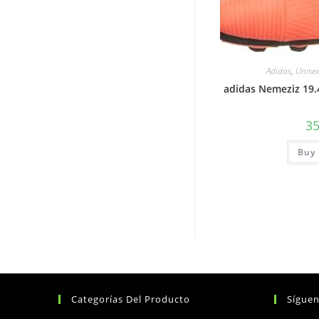
Adidas
,
Unise
adidas Nemeziz 19.4
3
Buy 
Categorías Del Producto
Sígue