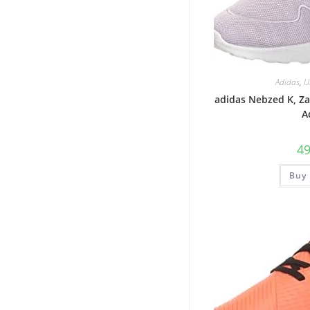
Adidas
,
U
adidas Nebzed K, Za
A
4
Buy 