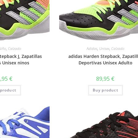
Niño
,
Calzado
Adidas
,
Unisex
,
Calzado
epback J, Zapatillas
adidas Harden Stepback, Zapatil
s Unisex ninos
Deportivas Unisex Adulto
3,95
€
89,95
€
product
Buy product