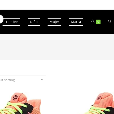
Hombre
Niño
Mujer
Marca
0
lt sorting