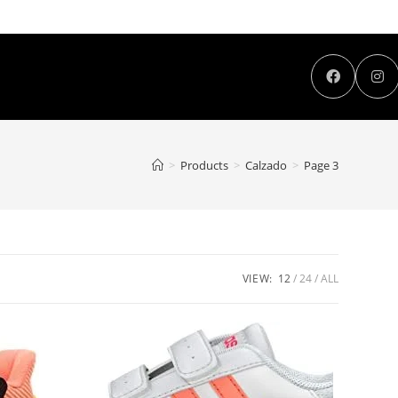
>
Products
>
Calzado
>
Page 3
VIEW:
12
24
ALL