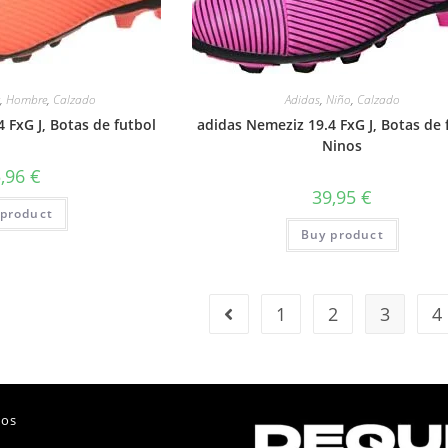
x
,
Hombre
,
Calzado
Adidas
,
Niño
,
Calzado
 FxG J, Botas de futbol
adidas Nemeziz 19.4 FxG J, Botas de 
Ninos
5,96
€
39,95
€
product
Buy product
1
2
3
4
nos