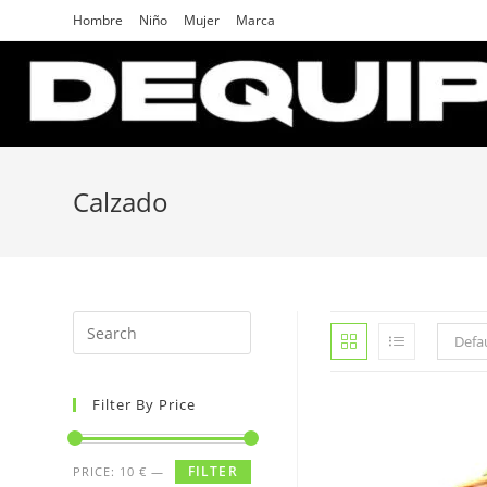
Skip
Hombre
Niño
Mujer
Marca
to
content
Calzado
Search
Defau
for:
Filter By Price
FILTER
PRICE:
10 €
—